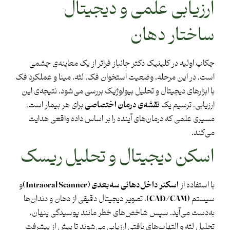
ارزیابی علمی و دیجیتال
ساختار دهان
چکاپ اولیه در کلینیک دکتر جانباز فراتر از یک معاینه‌ی چشمی
است. در این مرحله، وضعیت استخوان فک، لثه، مینا و عملکرد فک
با ابزارهای دیجیتال و تحلیل بیولوژیک بررسی می‌شود. نتیجه‌ی این
ارزیابی، ترسیم یک
نقشه‌ی درمان اختصاصی
برای هر بیمار است،
مسیری علمی که درمان‌های آینده را بر اساس داده واقعی هدایت
می‌کند.
اسکن دیجیتال و تحلیل ریسک
با استفاده از
اسکنر داخل‌دهانی سه‌بعدی
(Intraoral Scanner)
و
سیستم
(
CAD/CAM
)
، تصویر دیجیتال دقیقی از دهان و دندان‌ها
به‌دست می‌آید. سپس شاخص‌های خطر مانند پوسیدگی پنهان،
تحلیل لثه و التهاب‌های بافتی ارزیابی می‌شوند تا پیش از پیشرفت