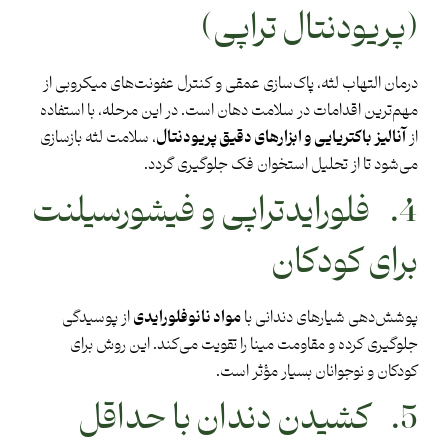
(پریودنتال تراپی)
درمان التهاب لثه، پاک‌سازی عمقی و کنترل عفونت‌های میکروبی از
مهم‌ترین اقدامات در سلامت دهان است. در این مرحله، با استفاده
از
آنالیز باکتریایی و ابزارهای دقیق پریودنتال
، سلامت لثه بازسازی
می‌شود تا از تحلیل استخوان فک جلوگیری گردد.
4. فلورایدتراپی و فیشورسیلنت
برای کودکان
پوشش‌دهی شیارهای دندانی با
مواد نانوفلورایدی
از پوسیدگی
جلوگیری کرده و مقاومت مینا را تقویت می‌کند. این روش برای
کودکان و نوجوانان بسیار مؤثر است.
5. کشیدن دندان با حداقل