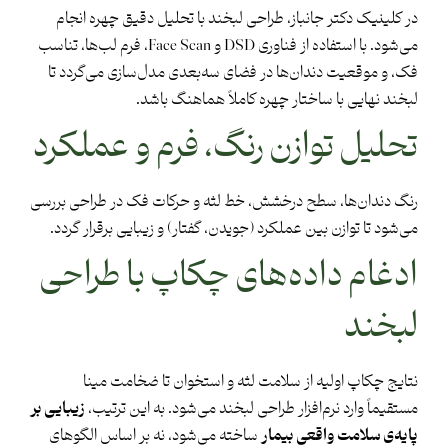
در کلینیک دکتر جانباز، طراحی لبخند با تحلیل دقیق چهره انجام
می‌شود. با استفاده از فناوری DSD و Face Scan، فرم لب‌ها، تناسب
فک، و موقعیت دندان‌ها در فضای سه‌بعدی مدل‌سازی می‌گردد تا
لبخند نهایی با ساختار چهره کاملاً هماهنگ باشد.
تحلیل توازن رنگ، فرم و عملکرد
رنگ دندان‌ها، سطح درخشش، خط لثه و حرکات فک در طراحی بررسی
می‌شود تا توازن بین عملکرد (جویدن، گفتار) و زیبایی برقرار گردد.
ادغام داده‌های چکاپ با طراحی
لبخند
نتایج چکاپ اولیه از سلامت لثه و استخوان تا ضخامت مینا
مستقیماً وارد نرم‌افزار طراحی لبخند می‌شود. به این ترتیب،
زیبایی بر
پایه‌ی سلامت واقعی بیمار
ساخته می‌شود، نه بر اساس الگوهای