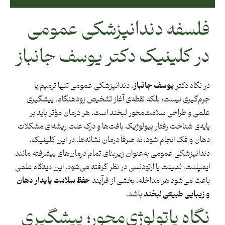
فلسفه دندانپزشکی عمومی
در کلینیک دکتر یوسف جانباز
در نگاه دکتر
یوسف جانباز
، دندانپزشکی عمومی تنها ترمیم یا
جرم‌گیری نیست؛ بلکه نقطه‌ی آغاز تشخیص زودهنگام، پیشگیری
علمی و طراحی سلامت‌محور لبخند است. هر درمان مؤثر باید بر
پایه‌ی شناخت رفتار بیولوژیک بافت‌ها و درک علت ریشه‌ای مشکلات
دهان و فک انجام شود، نه صرفاً درمان نشانه‌ها. در این کلینیک،
دندانپزشکی عمومی به‌عنوان زیربنای تمام درمان‌های پیشرفته مانند
ایمپلنت، لمینت یا ارتودنسی در نظر گرفته می‌شود. این دیدگاه علمی
باعث می‌شود هر مداخله، بخشی از فرآیند
حفظ سلامت پایدار دهان
و زیبایی طبیعی لبخند
باشد.
نگاه پاتولوژی‌محور؛ پیشگیری