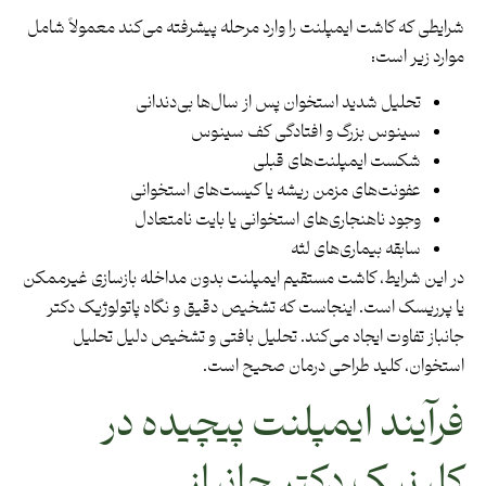
شرایطی که کاشت ایمپلنت را وارد مرحله پیشرفته می‌کند معمولاً شامل
موارد زیر است:
تحلیل شدید استخوان پس از سال‌ها بی‌دندانی
سینوس بزرگ و افتادگی کف سینوس
شکست ایمپلنت‌های قبلی
عفونت‌های مزمن ریشه یا کیست‌های استخوانی
وجود ناهنجاری‌های استخوانی یا بایت نامتعادل
سابقه بیماری‌های لثه
در این شرایط، کاشت مستقیم ایمپلنت بدون مداخله بازسازی غیرممکن
یا پرریسک است. اینجاست که تشخیص دقیق و نگاه پاتولوژیک دکتر
جانباز تفاوت ایجاد می‌کند. تحلیل بافتی و تشخیص دلیل تحلیل
استخوان، کلید طراحی درمان صحیح است.
فرآیند ایمپلنت پیچیده در
کلینیک دکتر جانباز