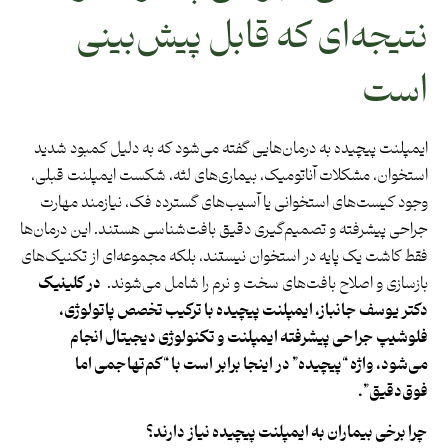
نتیجه‌ای که قابل پیش‌بینی
است
ایمپلنت پیچیده به درمان‌هایی گفته می‌شود که به دلیل کمبود شدید
استخوان، مشکلات آناتومیک، بیماری‌های لثه، شکست ایمپلنت قبلی،
وجود کیست‌های استخوانی یا آسیب‌های گسترده فک، نیازمند مهارت
جراحی پیشرفته و تصمیم‌گیری دقیق بافت‌شناسی هستند. این درمان‌ها
فقط کاشت یک پایه در استخوان نیستند، بلکه مجموعه‌ای از تکنیک‌های
بازسازی و اصلاح بافت‌های سخت و نرم را شامل می‌شوند.
در کلینیک
دکتر یوسف جانباز، ایمپلنت پیچیده با ترکیب تخصص پاتولوژی،
فلوشیپ جراحی پیشرفته ایمپلنت و تکنولوژی دیجیتال انجام
می‌شود، واژه
“
پیچیده
”
در اینجا برابر است با
“
کم‌تهاجمی اما
فوق‌دقیق
”.
چرا برخی بیماران به ایمپلنت پیچیده نیاز دارند؟